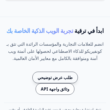
ابدأ في ترقية
تجربة الويب الذكية الخاصة بك
انضم للعلامات التجارية والمؤسسات الرائدة التي تثق بـ
كونفيريكو للذكاء الاصطناعي لحصولها على أتمتة ويب
آمنة ومتوافقة بالكامل مع معايير الأمان العالمية.
طلب عرض توضيحي
وثائق واجهة API
تتوفر استشارة مجانية مع خبير • بدون عقود إلزامية • إلغاء في أي وقت