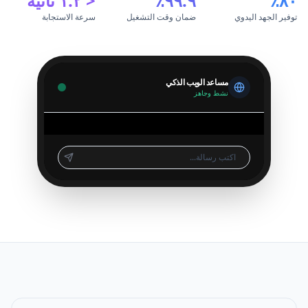
٨٠٪
٩٩.٩٪
< ١.٢ ثانية
توفير الجهد اليدوي
ضمان وقت التشغيل
سرعة الاستجابة
مساعد الويب الذكي
نشط وجاهز
اكتب رسالة...