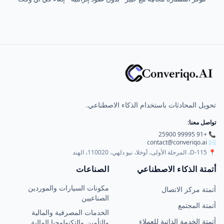
تحويل المحادثات باستخدام الذكاء الاصطناعي.
تواصل معنا:
📞 +91 99995 25900
contact@converiqo.ai
✉️
📍
D-115، المرحلة الأولى، أوخلا، نيو دلهي، 110020، الهند
أتمتة الذكاء الاصطناعي
الصناعات
مكونات السيارات والموردين
أتمتة مركز الاتصال
الصناعيين
أتمتة المجتمع
الخدمات المصرفية والمالية
أتمتة الخدمة الذاتية للعملاء
والتأمين والتكنولوجيا المالية