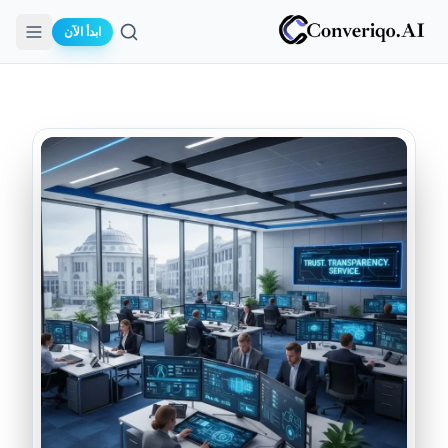
ابدأ الآن
بحث