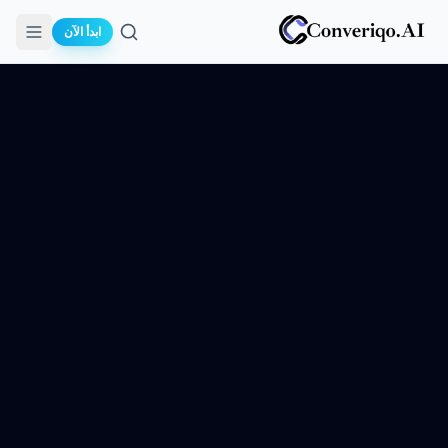
ابدأ الآن
بحث