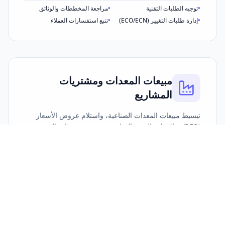
•
توجيه الطلبات التقنية
•
مراجعة المخططات والوثائق
•
إدارة طلبات التغيير (ECO/ECN)
•
تتبع استفسارات العملاء
مبيعات المعدات ومشتريات
المشاريع
تبسيط مبيعات المعدات الصناعية، واستلام عروض الأسعار
(RFQ)، والتسليم التقني التجاري، وتجميع مستندات الموردين.
•
استلام وتوجيه RFQ
•
التسليم التقني التجاري
•
متابعة مستندات الموردين
•
موافقات طلبات الشراء