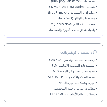
• أنظمة CRM (Salesforce وHubSpot)
• منصات CMMS / EAM (IBM Maximo)
• أدوات إدارة المشاريع (Primavera وJira)
• مستودعات الوثائق (SharePoint)
• منصات الدعم الفني ITSM (ServiceNow)
• واجهات تدفق بيانات الأجهزة والحساسات
لا يستبدل كونفيريكo
• برمجيات التصميم الهندسي CAD / CAE
• المستودعات الهندسية الأساسية PLM
• أنظمة تنفيذ التصنيع في المصنع MES
• أنظمة التحكم بالآلات والشبكات SCADA
• أجهزة ومتحكمات أجهزة الـ PLC
• محاكيات التوائم الرقمية المتخصصة
• سجلات النظام الأساسية ERP / CMMS