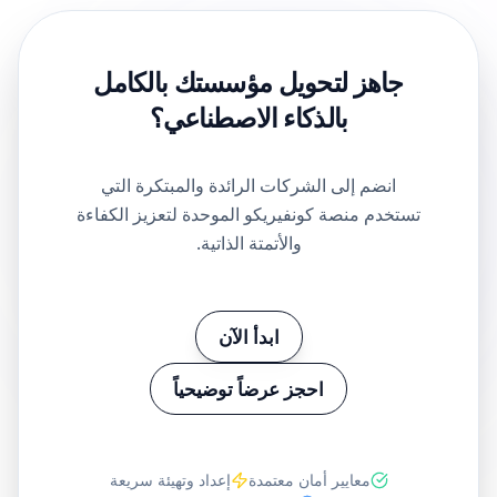
المتنوعة في إطار عمل مركزي واحد، توفر هذه
المنصات كفاءة وقابلية للتوسع وقوة اتخاذ قرار لا مثيل
لها. تمكن كونفيريكو المؤسسات من تحويل سير العمل
المعقد، وتحسين تجارب العملاء والموظفين، والحفاظ
على حوكمة قوية تضمن عائداً ممتازاً ومستداماً على
الاستثمار.
جاهز لتحويل مؤسستك
بالكامل
بالذكاء الاصطناعي؟