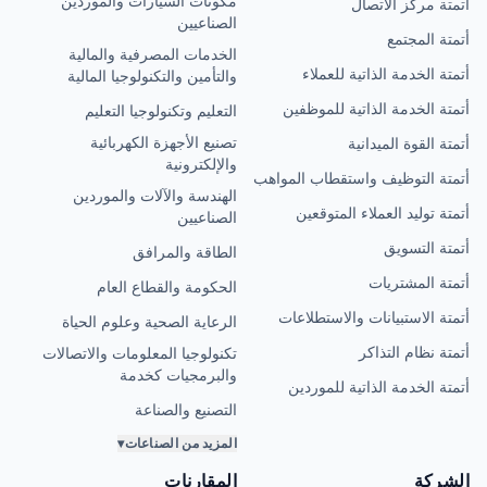
تحويل المحادثات باستخدام الذكاء الاصطناع
تواصل معن
📞 +91 99995
contact@converiqo.ai
✉
D-115، المرحلة الأولى، أوخلا، نيو دلهي، 110020، الهند

الصناعات
أتمتة الذكاء الاصطنا
مكونات السيارات والموردين
أتمتة مركز الاتص
الصناعيين
أتمتة المجت
الخدمات المصرفية والمالية
أتمتة الخدمة الذاتية للعمل
والتأمين والتكنولوجيا المالية
أتمتة الخدمة الذاتية للموظف
التعليم وتكنولوجيا التعليم