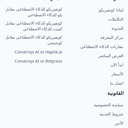
تصنيع الأجهزة الكهربائية
متة القوة الميدانية
والإلكترونية
متة التوظيف واستقطاب المواهب
الهندسة والآلات والموردين
متة توليد العملاء المتوقعين
الصناعيين
متة التسويق
الطاقة والمرافق
متة المشتريات
الحكومة والقطاع العام
متة الاستبيانات والاستطلاعات
الرعاية الصحية وعلوم الحياة
متة نظام التذاكر
تكنولوجيا المعلومات والاتصالات
والبرمجيات كخدمة
متة الخدمة الذاتية للموردين
التصنيع والصناعة
المزيد من الصناعات
▾
لشركة
المقارنات
كونفيريكو للذكاء الاصطناعي مقابل
اذا كونفيريكو
يلو للذكاء الاصطناعي
تكاملات
كونفيريكو للذكاء الاصطناعي مقابل
مدونة
كينيت للذكاء الاصطناعي