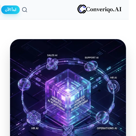
ابدأ الآن
بحث