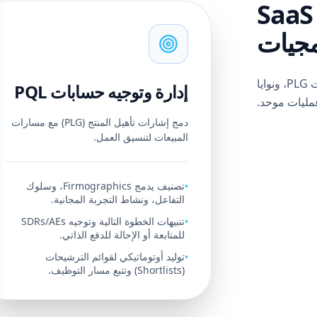
قدرات وعمليات الـ SaaS
مجيات
يزامن الذكاء الاصطناعي الالتقاط، والتصنيف، وإشارات PLG، ونوايا
إدارة وتوجيه حسابات PQL
مليات موحد.
دمج إشارات تأهيل المنتج (PLG) مع مسارات
المبيعات لتنسيق العمل.
تصنيف يدمج Firmographics، وسلوك
•
التفاعل، ونشاط التجربة المجانية.
تنبيهات الخطوة التالية وتوجيه SDRs/AEs
•
للمتابعة أو الإحالة للدفع الذاتي.
توليد أوتوماتيكي لقوائم الترشيحات
•
(Shortlists) وتتبع مسار التوظيف.