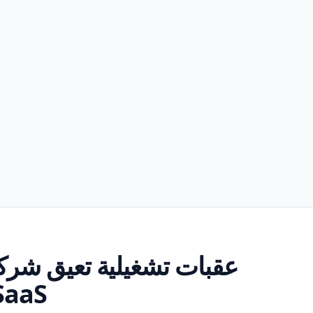
عقبات تشغيلية تعيق شركا
SaaS يوميا