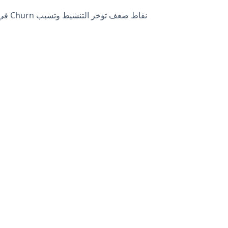
نقاط ضعف تؤخر التنشيط وتسبب Churn في الاشتراكات.