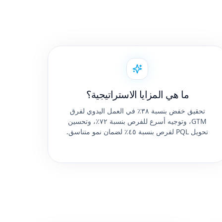
ما هي المزايا الاستراتيجية؟
تحقيق خفض بنسبة ٣٨٪ في العمل اليدوي لفرق
GTM، وتوجيه أسرع للفرص بنسبة ٧٢٪، وتحسين
تحويل PQL لفرص بنسبة ٤٥٪ لضمان نمو متناسق.