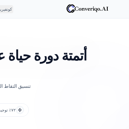
كونفيري
أتمتة دورة حياة ع
٧٢٪ توجيه أسرع للحسابات