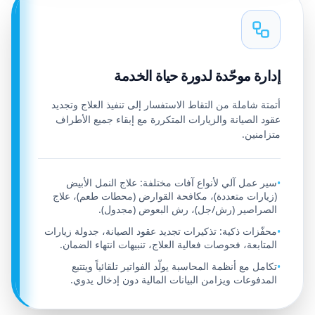
إدارة موحّدة لدورة حياة الخدمة
أتمتة شاملة من التقاط الاستفسار إلى تنفيذ العلاج وتجديد
عقود الصيانة والزيارات المتكررة مع إبقاء جميع الأطراف
متزامنين.
سير عمل آلي لأنواع آفات مختلفة: علاج النمل الأبيض
•
(زيارات متعددة)، مكافحة القوارض (محطات طعم)، علاج
الصراصير (رش/جل)، رش البعوض (مجدول).
محفّزات ذكية: تذكيرات تجديد عقود الصيانة، جدولة زيارات
•
المتابعة، فحوصات فعالية العلاج، تنبيهات انتهاء الضمان.
تكامل مع أنظمة المحاسبة يولّد الفواتير تلقائياً ويتتبع
•
المدفوعات ويزامن البيانات المالية دون إدخال يدوي.