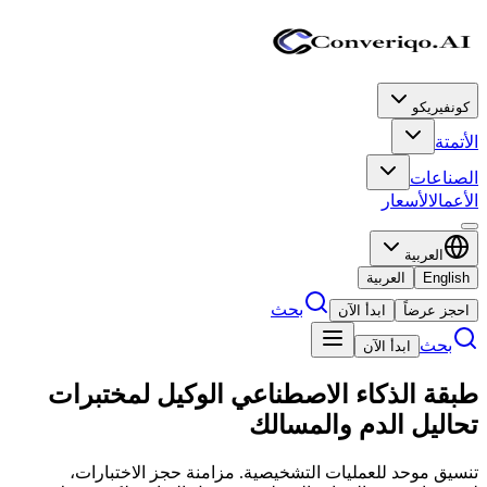
كونفيريكو
الأتمتة
الصناعات
الأعمال
الأسعار
العربية
English
العربية
بحث
احجز عرضاً
ابدأ الآن
بحث
ابدأ الآن
طبقة الذكاء الاصطناعي الوكيل
لمختبرات
تحاليل الدم والمسالك
تنسيق موحد للعمليات التشخيصية. مزامنة حجز الاختبارات،