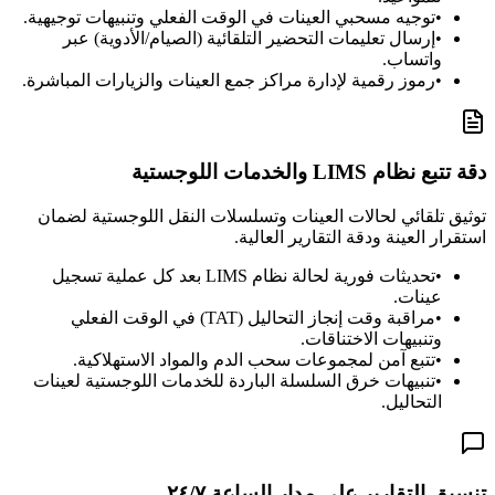
•
توجيه مسحبي العينات في الوقت الفعلي وتنبيهات توجيهية.
•
إرسال تعليمات التحضير التلقائية (الصيام/الأدوية) عبر
واتساب.
•
رموز رقمية لإدارة مراكز جمع العينات والزيارات المباشرة.
دقة تتبع نظام LIMS والخدمات اللوجستية
توثيق تلقائي لحالات العينات وتسلسلات النقل اللوجستية لضمان
استقرار العينة ودقة التقارير العالية.
•
تحديثات فورية لحالة نظام LIMS بعد كل عملية تسجيل
عينات.
•
مراقبة وقت إنجاز التحاليل (TAT) في الوقت الفعلي
وتنبيهات الاختناقات.
•
تتبع آمن لمجموعات سحب الدم والمواد الاستهلاكية.
•
تنبيهات خرق السلسلة الباردة للخدمات اللوجستية لعينات
التحاليل.
تنسيق التقارير على مدار الساعة ٢٤/٧