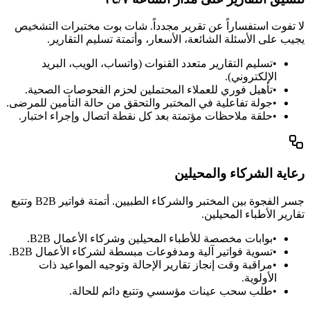
لا تفوت استفساراً عن تقرير مجدداً. شات بوت مختبرات التشخيص
يجيب على الأسئلة الشائعة، الأسعار، وأتمتة تسليم التقارير.
•
تسليم التقارير متعدد القنوات (واتساب، الويب، البريد
الإلكتروني).
•
تأهيل فوري للعملاء المحتملين لحزم الفحوصات الصحية.
•
جولة تفاعلية في المختبر والتحقق من حالة التأمين للمرضى.
•
حلقة ملاحظات مؤتمتة بعد كل نقطة اتصال وإجراء اختبار.
رعاية الشركاء والمحيلين
جسر الفجوة بين المختبر والشركاء الطبيين. أتمتة فواتير B2B وتتبع
تقارير الأطباء المحيلين.
•
بوابات مخصصة للأطباء المحيلين وشركاء الأعمال B2B.
•
تسوية فواتير آلية ومدفوعات مبسطة لشركاء الأعمال B2B.
•
مراقبة وقت إنجاز تقارير الإحالة وتوجيه المواعيد ذات
الأولوية.
•
طلب سحب عينات مؤسسي وتتبع دائم للحالة.