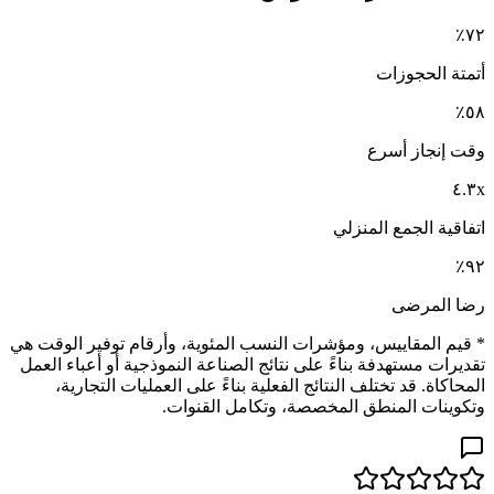
٧٢٪
أتمتة الحجوزات
٥٨٪
وقت إنجاز أسرع
٤.٣x
اتفاقية الجمع المنزلي
٩٢٪
رضا المرضى
* قيم المقاييس، ومؤشرات النسب المئوية، وأرقام توفير الوقت هي
تقديرات مستهدفة بناءً على نتائج الصناعة النموذجية أو أعباء العمل
المحاكاة. قد تختلف النتائج الفعلية بناءً على العمليات التجارية،
وتكوينات المنطق المخصصة، وتكامل القنوات.