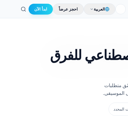
العربية
احجز عرضاً
ابدأ الآن
بحث
صطناعي للفرق
سّق متطلبات
ى الموسيقى.
 المحدد