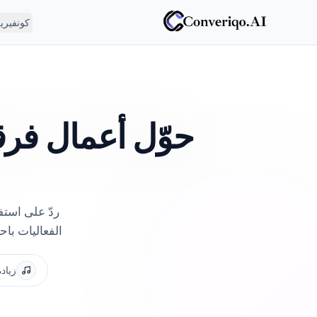
كونفيري
حوّل أعمال فرق
ردّ على استف
الفعاليات با
زيادة ٥٠٪ في الح