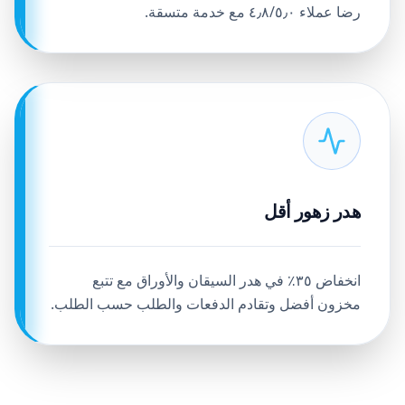
رضا عملاء ٤٫٨/٥٫٠ مع خدمة متسقة.
هدر زهور أقل
انخفاض ٣٥٪ في هدر السيقان والأوراق مع تتبع
مخزون أفضل وتقادم الدفعات والطلب حسب الطلب.