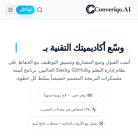
ابدأ الآن
بحث
وسّع أكاديميتك
التقنية بـ
أتمت القبول وتتبع المشاريع وتنسيق التوظيف مع الحفاظ على
نظام إدارة التعلم وGitHub وSlack الحاليين. برنامج أتمتة
معسكرات البرمجة المصمم خصيصاً يبسّط كل خطوة.
وفر حتى ١٠ لاخ روبية سنوياً
٣٥٪ انخفاض في معدلات التسرب
يعمل مع الأدوات الحالية + سجلات نتائج آمنة