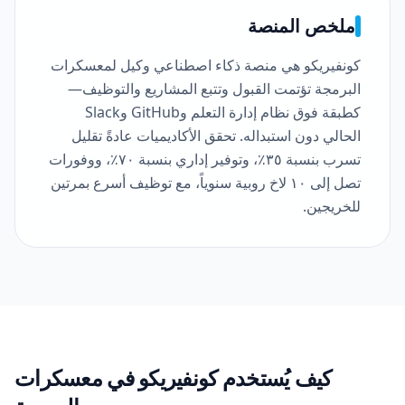
ملخص المنصة
كونفيريكو هي منصة ذكاء اصطناعي وكيل لمعسكرات
البرمجة تؤتمت القبول وتتبع المشاريع والتوظيف—
كطبقة فوق نظام إدارة التعلم وGitHub وSlack
الحالي دون استبداله. تحقق الأكاديميات عادةً تقليل
تسرب بنسبة ٣٥٪، وتوفير إداري بنسبة ٧٠٪، ووفورات
تصل إلى ١٠ لاخ روبية سنوياً، مع توظيف أسرع بمرتين
للخريجين.
كيف يُستخدم كونفيريكو في معسكرات