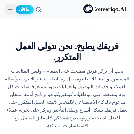
ابدأ الآن
بحث
فريقك يطبخ.
نحن نتولى العمل
المتكرر.
يجب أن يركز فريق مطبخك على الطعام—وليس المتابعات
المستمرة والمشكلات اليومية. إدارة الطلبات عبر الإنترنت وأسئلة
العملاء وتحديثات التوصيل والعمليات يدوياً تستغرق ساعات كل
يوم وتضغط على موظفيك. كونفيريكو هو برنامج أتمتة المخابز
مدعوم بالذكاء الاصطناعي لالمخابز لأتمتة العمل المتكرر حتى
يعمل فريقك بشكل أسرع ويقلل التأخير ويركز على تجربة عملاء
أفضل. استخدم روبوت دردشة ذكي لالمخابز للتعامل مع
الاستفسارات الشائعة.