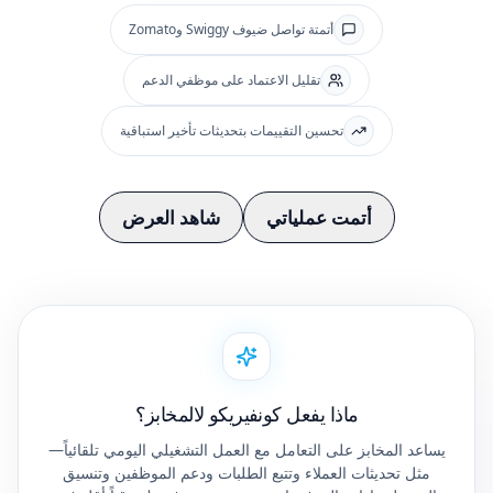
أتمتة تواصل ضيوف Swiggy وZomato
تقليل الاعتماد على موظفي الدعم
تحسين التقييمات بتحديثات تأخير استباقية
أتمت عملياتي
شاهد العرض
ماذا يفعل كونفيريكو لالمخابز؟
يساعد المخابز على التعامل مع العمل التشغيلي اليومي تلقائياً—
مثل تحديثات العملاء وتتبع الطلبات ودعم الموظفين وتنسيق