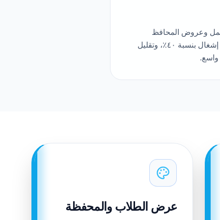
لعمل وعروض المحافظ
وعمليات الاستوديو—كطبقة فوق أنظمة إدارتك الحالية دون استبدالها. تحقق الاستوديوهات عادةً زيادة إشغال بنسبة ٤٠٪، وتقليل
عرض الطلاب والمحفظة