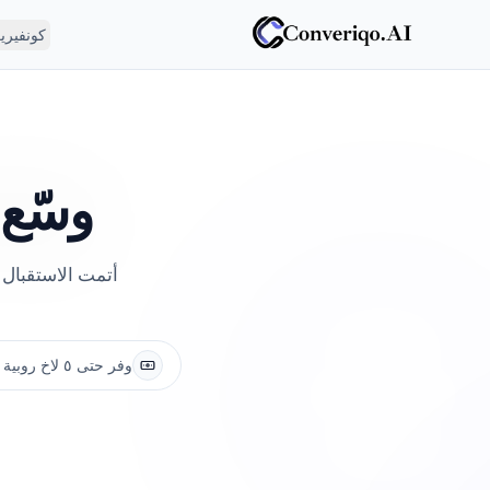
كونفيري
وسّع
أتمت الاستقبال 
وفر حتى ٥ لاخ روبية سنوياً