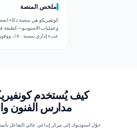
ملخص المنصة
كونفيريكو هي منصة ذكاء اص
عبء إداري بنسبة ٨٠٪، ووفورات تصل إلى ٥ لاخ روبية سنوياً، مع دعم محافظ طلاب آمن على نطاق واسع.
كيف يُستخدم كونفيري
مدارس الفنون و
حوّل استوديوك إلى مركز إبداعي عالي التفاعل بأتمتة