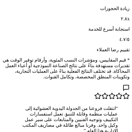
زيادة الحجوزات
٢.٨x
استجابة أسرع للخدمة
٤.٧/٥
تقييم رضا العملاء
* قيم المقاييس، ومؤشرات النسب المئوية، وأرقام توفير الوقت هي
تقديرات مستهدفة بناءً على نتائج الصناعة النموذجية أو أعباء العمل
المحاكاة. قد تختلف النتائج الفعلية بناءً على العمليات التجارية،
وتكوينات المنطق المخصصة، وتكامل القنوات.
“
انتقلت فروعنا من الجدولة اليدوية العشوائية إلى
عمليات منظمة وقابلة للتنبؤ. تعمل استفسارات
التكييف وتوجيه الفنيين والمتابعات على سير عمل
وكيل واحد. وفرنا مبالغ طائلة في مصاريف المكتب
الإدارية هذا العام.
”