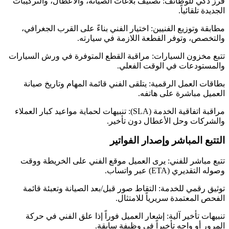
فرز ذكي للوظائف: تصنيف بلاغات الصيانة، والأعطال، والتركيبات
الجديدة تلقائياً.
مطابقة وتوزيع الفنيين: اختيار الفني بناءً على القرب الجغرافي،
والتخصص، وتوفر القطعة اللازمة في سيارته.
تتبع مخزون السيارات: مراقبة القطع المتوفرة في ورش السيارات
والمستودعات في الوقت الفعلي.
بطاقات العمل الرقمية: يتلقى الفني قائمة المهام وتاريخ صيانة
العميل مباشرة على هاتفه.
مراقبة اتفاقية الخدمة (SLA): تنبيهات لحماية مواعيد كبار العملاء
والشركات وحل الأعطال دون تأخير.
التتبع المباشر وإصدار الفواتير
تتبع مباشر للفني: يرى العميل موقع الفني على الخريطة ووقت
وصوله التقديري (ETA) عبر واتساب.
توثيق رقمي للخدمة: التقاط صور قبل/بعد الصيانة وتعبئة قائمة
الفحص المعتمدة سريرياً للامتثال.
تنبيهات تأخير آلية: إشعار العميل فوراً إذا علق الفني في حركة
المرور أو واجه تأخيراً في وظيفة سابقة.