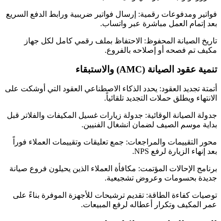
فواتير ومدفوعات رقمية: إرسال فواتير ضريبية ورابط الدفع السريع
بعد إتمام العمل مباشرة عبر واتساب.
تاريخ الصيانة المحفوظ: الاحتفاظ بملف رقمي كامل لكل جهاز
مكيف تم فصحه أو إصلاحه بالفروع.
تنمية عقود الصيانة (AMC) والاستبقاء
أتمتة تجديد العقود: يحدد الذكاء الاصطناعي العقود التي أوشكت على
الانتهاء ويطلق حملات التجديد تلقائياً.
جدولة الصيانة الوقائية: جدولة زيارات غسيل المكيفات والفلاتر قبل
بداية موسم الصيف لضمان انشغال الفنيين.
محور التقييمات والمراجعات: جمع تعليقات وتقييمات العملاء فوراً
بعد إنهاء الزيارة لرفع NPS.
برنامج الإحالات المؤتمت: مكافأة العملاء الذين يحيلون فروع صيانة
جديدة بحسومات وعروض تشجيعية.
توصيات كفاءة الطاقة: تقديم ترشيحات للأجهزة الموفرة بناءً على
عمر المكيف وتكرار أعطاله لرفع المبيعات.